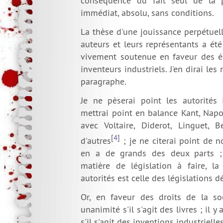
conséquence du fait seul de la p
immédiat, absolu, sans conditions.
La thèse d'une jouissance perpétuell
auteurs et leurs représentants a ét
vivement soutenue en faveur des éc
inventeurs industriels. J'en dirai le
paragraphe.
Je ne pèserai point les autorités 
mettrai point en balance Kant, Napo
avec Voltaire, Diderot, Linguet, 
[
4
]
d'autres
; je ne citerai point de 
en a de grands des deux parts ; 
matière de législation à faire, l
autorités est celle des législations dé
Or, en faveur des droits de la soc
unanimité s'il s'agit des livres ; il 
s'il s'agit des inventions industrielles