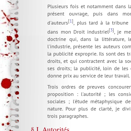
Plusieurs fois et notamment dans l
présent ouvrage, puis dans mon
[
1
]
d'auteurs
, plus tard à la tribune 
[
3
]
dans mon Droit industriel
, je me
doctrine qui, dans la littérature, l
l'industrie, présente les auteurs c
la publicité exproprie. Ils sont des t
droits, et qui contractent avec la so
ses droits; la publicité, loin de les
donne prix au service de leur travail.
Trois ordres de preuves concoure
proposition : l'autorité ; les cons
sociales ; l'étude métaphysique d
nature. Pour plus de clarté, je div
trois paragraphes.
§ I. Autorités.