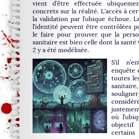
vient d’être effectuée ubiqueme
concrets sur la réalité. L’accès à cer
la validation par l’ubique échoue.
l’identité peuvent être contrôlées pa
le faire pour prouver que la pers
sanitaire est bien celle dont la sant
2 y a été modélisée.
S’il n’
enquête d
toutes le
sanitai
souligner
considér
justemen
où l’ubi
objectif
certain