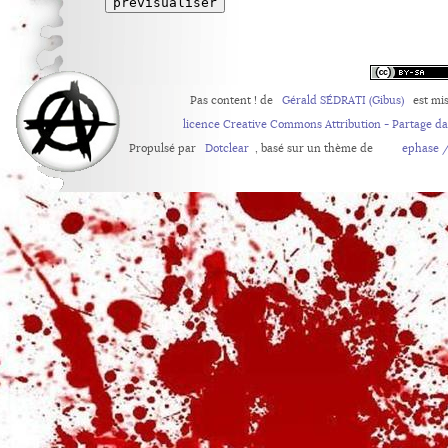
Pas content !
de
Gérald SÉDRATI (Gibus)
est mis
licence Creative Commons Attribution - Partage d
Propulsé par
Dotclear
, basé sur un thème de
ephase /