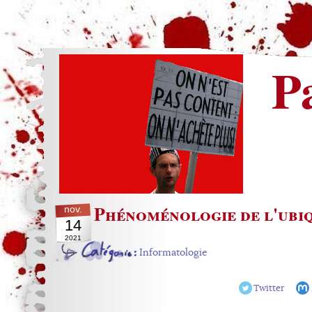
P
Phénoménologie de l'ubi
nov.
14
2021
Informatologie
Twitter