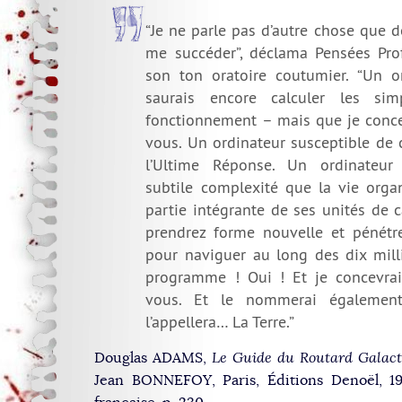
“Je ne parle pas d’autre chose que de
me succéder”, déclama Pensées Pro
son ton oratoire coutumier. “Un o
saurais encore calculer les si
fonctionnement – mais que je conc
vous. Un ordinateur susceptible de 
l’Ultime Réponse. Un ordinateur 
subtile complexité que la vie orga
partie intégrante de ses unités de 
prendrez forme nouvelle et pénétre
pour naviguer au long des dix mill
programme ! Oui ! Et je concevrai
vous. Et le nommerai égalemen
l’appellera… La Terre.”
Douglas ADAMS,
Le Guide du Routard Galact
Jean BONNEFOY, Paris, Éditions Denoël, 19