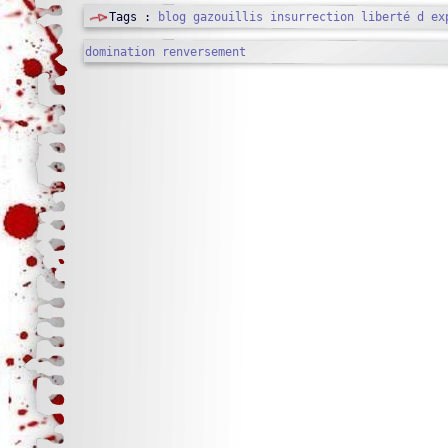
Tags :
blog
gazouillis
insurrection
liberté d ex
domination
renversement