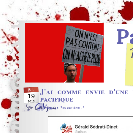
P
J'ai comme envie d'une 
juil.
19
pacifique
2013
Pas content !