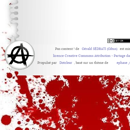
Pas content !
de
Gérald SÉDRATI (Gibus)
est mis
licence Creative Commons Attribution - Partage d
Propulsé par
Dotclear
, basé sur un thème de
ephase /