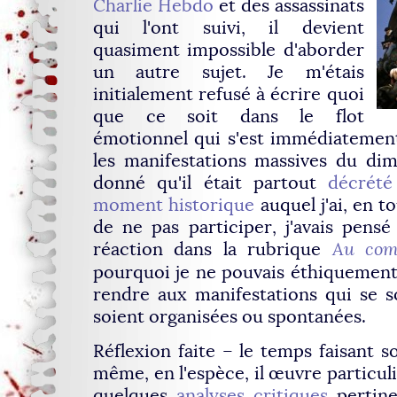
Charlie Hebdo
et des assassinats
qui l'ont suivi, il devient
quasiment impossible d'aborder
un autre sujet. Je m'étais
initialement refusé à écrire quoi
que ce soit dans le flot
émotionnel qui s'est immédiatemen
les manifestations massives du dim
donné qu'il était partout
décrété
moment historique
auquel j'ai, en t
de ne pas participer, j'avais pens
réaction dans la rubrique
Au com
pourquoi je ne pouvais éthiquemen
rendre aux manifestations qui se s
soient organisées ou spontanées.
Réflexion faite – le temps faisant 
même, en l'espèce, il œuvre particu
quelques
analyses critiques
pertin