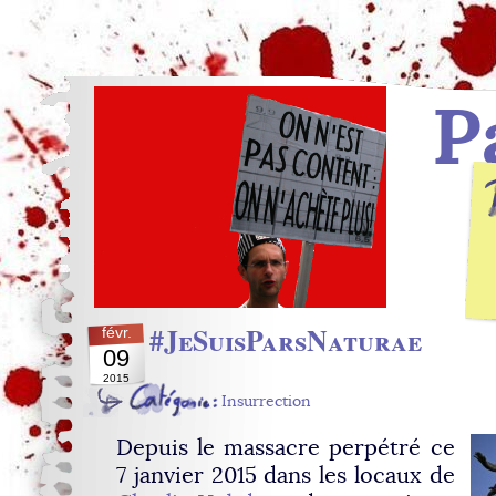
P
#JeSuisParsNaturae
févr.
09
2015
Insurrection
Depuis le massacre perpétré ce
7 janvier 2015 dans les locaux de