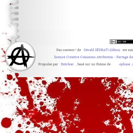
Pas content !
de
Gérald SÉDRATI (Gibus)
est mis
licence Creative Commons Attribution - Partage d
Propulsé par
Dotclear
, basé sur un thème de
ephase /