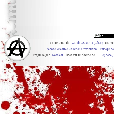
Pas content !
de
Gérald SÉDRATI (Gibus)
est mis
licence Creative Commons Attribution - Partage d
Propulsé par
Dotclear
, basé sur un thème de
ephase /