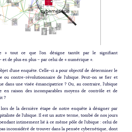
e » tout ce que l’on désigne tantôt par le signifiant
– et de plus en plus – par celui de « numérique ».
objet d’une enquête. Celle-ci a pour objectif de déterminer le
re ou contre-révolutionnaire de l’ubique. Peut-on se fier et
ue dans une visée émancipatrice ? Ou, au contraire, l’ubique
ue en raison des incomparables moyens de contrôle et de
it ?
ors de la dernière étape de notre enquête à désigner par
italiste de l’ubique. Il est un autre terme, tombé de nos jours
pendant intimement lié à ce même pôle de l’ubique : celui de
st pas inconsidéré de trouver dans la pensée cybernétique, dont