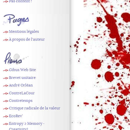
Pas content !
Pages
Mentions légales
À propos de l'auteur
Liens
Gibus Web Site
Brevet unitaire
André Orléan
ContreLaCour
Contretemps
Critique radicale de la valeur
EcoRev’
Entropy ≥ Memory ⋅
Creativity²