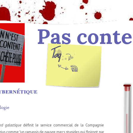
Pas conte
Tag :
des billets
ybernétique
logie
rd galactique
définit le service commercial de la Compagnie
rius comme “un ramassis de pauvre mecs stupides qui finiront par