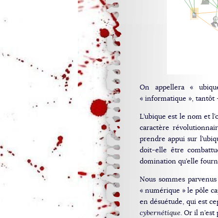
On appellera « ubiqu
« informatique », tantôt 
L’ubique est le nom et l’
caractère révolutionnai
prendre appui sur l’ubiq
doit-elle être combatt
domination qu’elle fourn
Nous sommes parvenus l
« numérique » le pôle cap
en désuétude, qui est ce
cybernétique
. Or il n’e