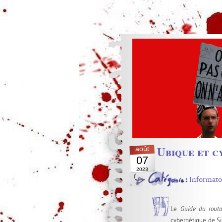
Ubique et c
août
07
2023
Informato
Le
Guide du routa
cybernétique de Si