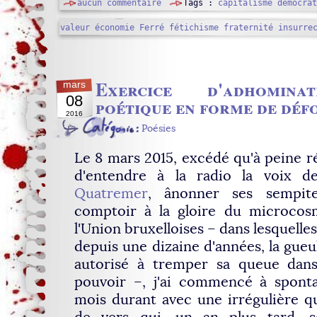
aucun commentaire
Tags :
capitalisme démocrat
valeur
économie
Ferré
fétichisme
fraternité
insurre
Exercice d'adhomina
mars
08
poétique en forme de déf
2016
Poésies
Le 8 mars 2015, excédé qu'à peine rév
d'entendre à la radio la voix 
Quatremer
, ânonner ses sempiter
comptoir à la gloire du microcosm
l'Union bruxelloises – dans lesquelles 
depuis une dizaine d'années, la gueu
autorisé à tremper sa queue dan
pouvoir –, j'ai commencé à sponta
mois durant avec une irrégulière q
de vers qui, un an plus tard, s