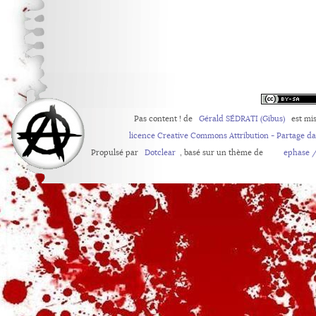
Pas content !
de
Gérald SÉDRATI (Gibus)
est mis
licence Creative Commons Attribution - Partage d
Propulsé par
Dotclear
, basé sur un thème de
ephase /