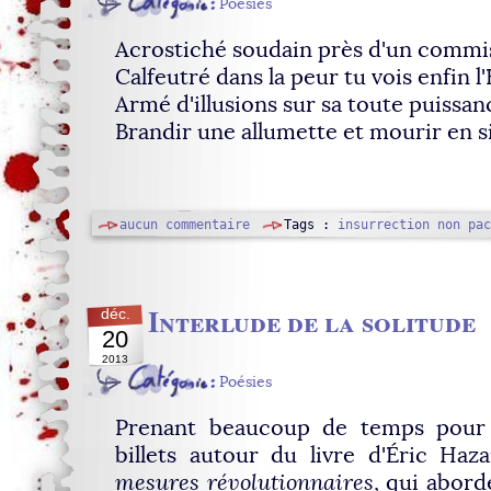
Poésies
Acrostiché soudain près d'un commi
Calfeutré dans la peur tu vois enfin l'
Armé d'illusions sur sa toute puissan
Brandir une allumette et mourir en s
aucun commentaire
Tags :
insurrection
non pac
Interlude de la solitude
déc.
20
2013
Poésies
Prenant beaucoup de temps pour 
billets autour du livre d'Éric Ha
mesures révolutionnaires
, qui abord