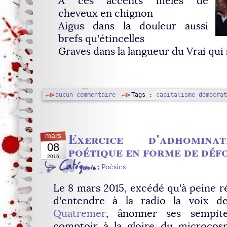
A ces accents mêlés de
cheveux en chignon
Aigus dans la douleur aussi
brefs qu'étincelles
Graves dans la langueur du Vrai qui 
aucun commentaire
Tags :
capitalisme démocrat
Exercice d'adhomina
mars
08
poétique en forme de déf
2016
Poésies
Le 8 mars 2015, excédé qu'à peine rév
d'entendre à la radio la voix 
Quatremer
, ânonner ses sempiter
comptoir à la gloire du microcosm