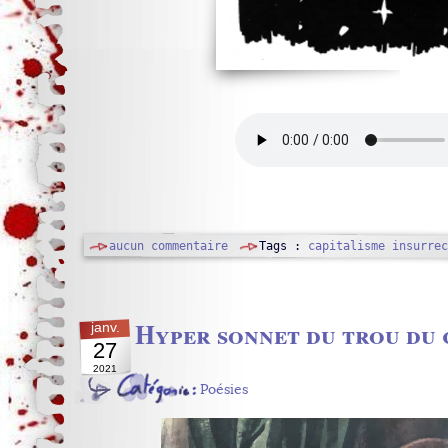
aucun commentaire
Tags :
capitalisme
insurrec
Hyper sonnet du trou du 
janv.
27
2021
Poésies