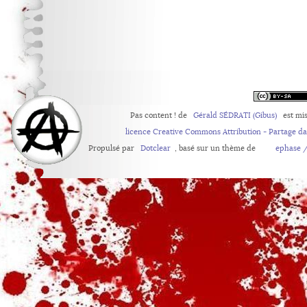
Pas content !
de
Gérald SÉDRATI (Gibus)
est mis
licence Creative Commons Attribution - Partage d
Propulsé par
Dotclear
, basé sur un thème de
ephase /