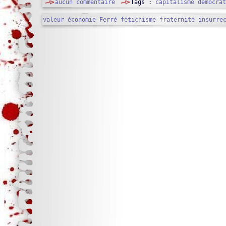
aucun commentaire
Tags :
capitalisme démocrat
valeur
économie
Ferré
fétichisme
fraternité
insurre