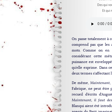
Des qui vou
Et qui 
On passe totalement à cô
comprend pas que les 
mots. Comme on en m
considérant cette mé
puissance est enveloppé
qu’elle exprime. Dans ce
deux termes s‘affectant l’
De même,
Maintenant
,
Fabrique, ne peut être p
recueil d’écrits d’Augu
Maintenant, il faut de
Blanqui aient été introd
agents du Parti imagina