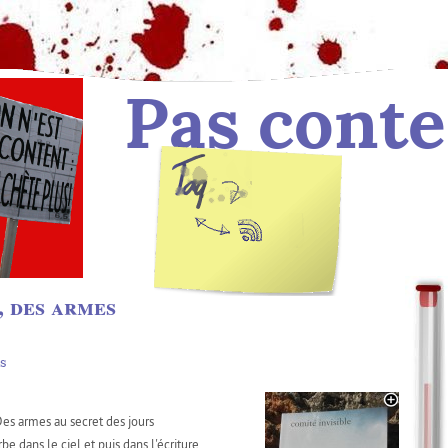
Pas conte
Tag :
des billets
 des armes
s
es armes au secret des jours
be dans le ciel et puis dans l'écriture