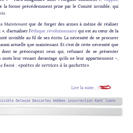
ue la forme précédemment prise par le Comité invisible, qui
mis
.
ans
Maintenant
que de forger des armes à même de réaliser
», d’actualiser l’
éthique révolutionnaire
qui est au cœur de la
té invisible au fil de ses écrits. La nécessité de se procurer
aussi actuelle que maintenant. Et c’est de cette nécessité que
dont se préoccupent ceux qui, refusant de se présenter
 mots leur venant davantage qu’ils ne leur appartiennent –,
poètes de services à la gachette
ec Ferré :
.
Lire la suite...
visible
Deleuze
Descartes
Hobbes
insurrection
Kant
liens