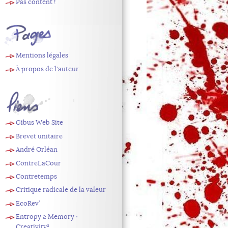
Pas content !
Pages
Mentions légales
À propos de l'auteur
Liens
Gibus Web Site
Brevet unitaire
André Orléan
ContreLaCour
Contretemps
Critique radicale de la valeur
EcoRev’
Entropy ≥ Memory ⋅
Creativity²