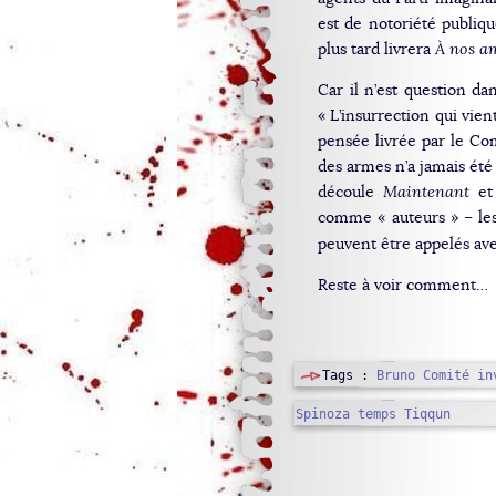
est de notoriété publiq
plus tard livrera
À nos a
Car il n’est question d
« L’insurrection qui vient 
pensée livrée par le Comi
des armes n’a jamais été 
découle
Maintenant
et 
comme « auteurs » – les
peuvent être appelés av
Reste à voir comment…
Tags :
Bruno
Comité in
Spinoza
temps
Tiqqun