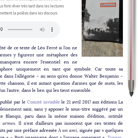
s font rêver très tard dans les lectures
mettent la poíêsis dans les discours
té de ce texte de Léo Ferré si l’on ne
armes y figurent une métaphore des
anquera encore l’essentiel en ne
taphore uniquement en tant que symbole. Car toute sa
e dans l’Allégorie – au sens qu’en donne Walter Benjamin –
tte chanson, il est autant question d’armes que de mots, les
un l’autre, dans le lien qui les tient ensemble.
 publié par le
Comité invisible
le 21 avril 2017 aux éditions La
leinement saisi, sans y apposer le sous-titre suggéré par un
ste Blanqui, paru dans la même maison d’édition, intitulé
s armes
. Il n’est d’ailleurs pas innocent que ces textes de
uits par une préface adressée
À un ami
, signée par « quelques
ire » – Parti imaginaire dont « l’organe conscient »,
Tiqqun
,