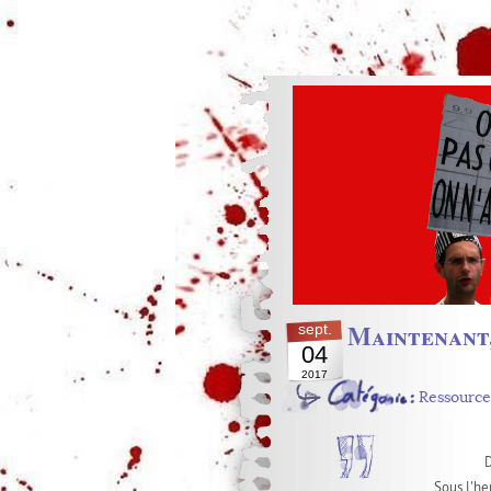
Maintenant,
sept.
04
2017
Ressource
D
Sous l'her