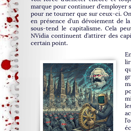
marque pour continuer d’employer se
pour ne tourner que sur ceux-ci. On
en présence d’un dévoiement de la
sous-tend le capitalisme. Cela pe
NVidia continuent d’attirer des cap
certain point.
En
l
q
gr
m
p
mi
le
ac
l’
é