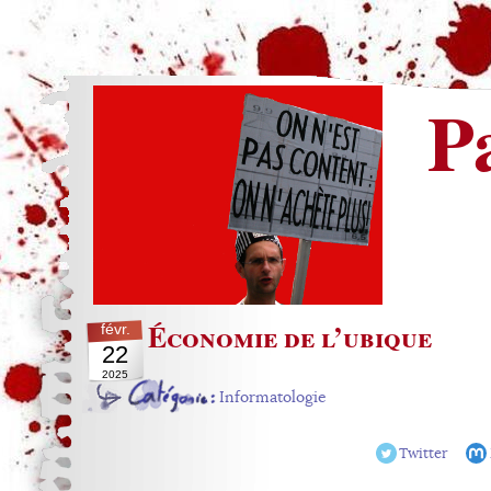
P
Économie de l’ubique
févr.
22
2025
Informatologie
Twitter