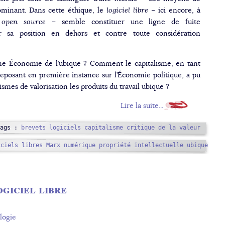
ominant. Dans cette éthique, le
logiciel libre
– ici encore, à
l
open source
– semble constituer une ligne de fuite
r sa position en dehors et contre toute considération
ne Économie de l’ubique ? Comment le capitalisme, en tant
posant en première instance sur l’Économie politique, a pu
smes de valorisation les produits du travail ubique ?
Lire la suite...
Tags :
brevets logiciels
capitalisme
critique de la valeur
iciels libres
Marx
numérique
propriété intellectuelle
ubique
ogiciel libre
logie