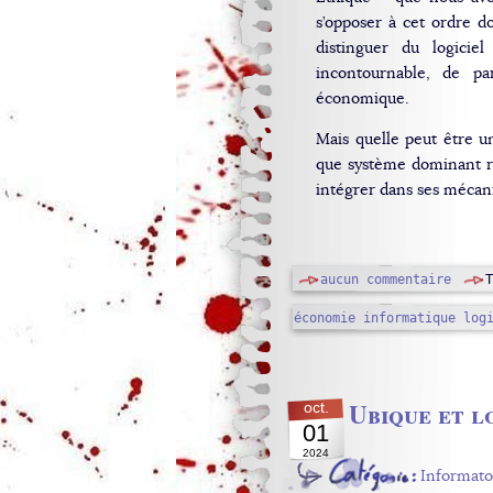
s’opposer à cet ordre d
distinguer du logicie
incontournable, de pa
économique.
Mais quelle peut être u
que système dominant re
intégrer dans ses mécani
aucun commentaire
économie
informatique
log
Ubique et l
oct.
01
2024
Informato