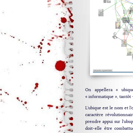
On appellera « ubiqu
« informatique », tantôt 
L’ubique est le nom et l’
caractère révolutionnai
prendre appui sur l’ubiq
doit-elle être combatt