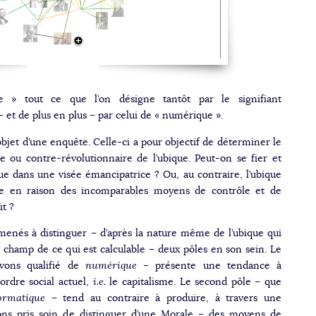
e » tout ce que l’on désigne tantôt par le signifiant
– et de plus en plus – par celui de « numérique ».
objet d’une enquête. Celle-ci a pour objectif de déterminer le
re ou contre-révolutionnaire de l’ubique. Peut-on se fier et
ue dans une visée émancipatrice ? Ou, au contraire, l’ubique
ue en raison des incomparables moyens de contrôle et de
it ?
enés à distinguer – d’après la nature même de l’ubique qui
 champ de ce qui est calculable – deux pôles en son sein. Le
vons qualifié de
numérique
– présente une tendance à
’ordre social actuel,
i.e.
le capitalisme. Le second pôle – que
ormatique
– tend au contraire à produire, à travers une
ns pris soin de distinguer d’une Morale – des moyens de