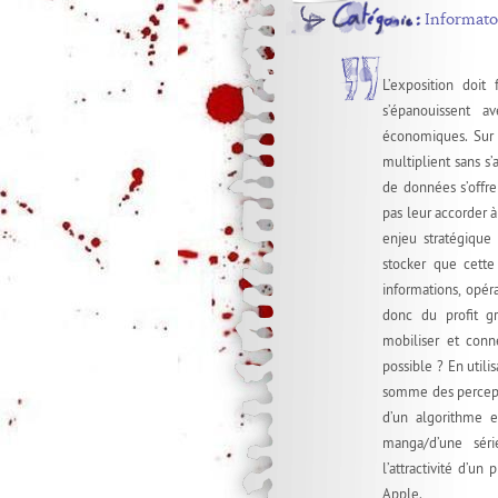
Informato
L’exposition doit
s’épanouissent 
économiques. Sur I
multiplient sans s
de données s’offr
pas leur accorder 
enjeu stratégique 
stocker que cette
informations, opé
donc du profit g
mobiliser et conn
possible ? En utilis
somme des percepti
d’un algorithme e
manga/d’une sér
l’attractivité d’u
Apple.