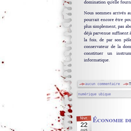
domination qu’elle fourn
Nous sommes arrivés au 
pourrait encore être pou
plus simplement, pas abo
déjà parvenue suffisent à
la fois, de par son pô
conservateur de la domi
constituer un instru
informatique.
aucun commentaire
numérique
ubique
Économie de
févr.
22
2025