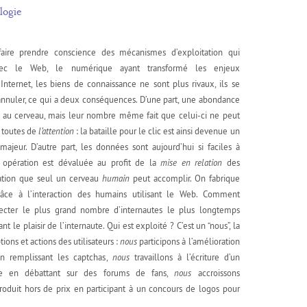
logie
 faire prendre conscience des mécanismes d’exploitation qui
avec le Web, le numérique ayant transformé les enjeux
nternet, les biens de connaissance ne sont plus rivaux, ils se
’annuler, ce qui a deux conséquences. D’une part, une abondance
e au cerveau, mais leur nombre même fait que celui-ci ne peut
à toutes de
l’attention
: la bataille pour le clic est ainsi devenue un
majeur. D’autre part, les données sont aujourd’hui si faciles à
 opération est dévaluée au profit de la
mise en relation
des
ration que seul un cerveau
humain
peut accomplir. On fabrique
râce à l’interaction des humains utilisant le Web. Comment
ecter le plus grand nombre d’internautes le plus longtemps
ant le plaisir de l’internaute. Qui est exploité ? C’est un “nous”, la
ons et actions des utilisateurs :
nous
participons à l’amélioration
n remplissant les captchas,
nous
travaillons à l’écriture d’un
ie en débattant sur des forums de fans,
nous
accroissons
n produit hors de prix en participant à un concours de logos pour