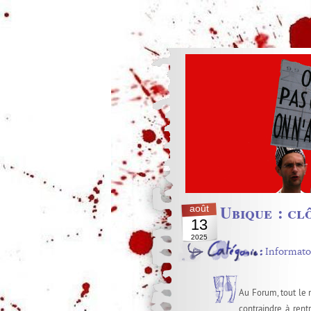
Ubique : cl
août
13
2025
Informato
Au Forum, tout le 
contraindre à rent