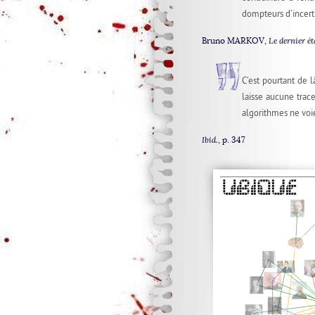
dompteurs d’incert
Bruno MARKOV,
Le dernier é
C’est pourtant de 
laisse aucune trac
algorithmes ne voi
Ibid.
, p. 347