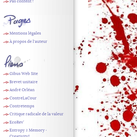
Pas content !
Pages
Mentions légales
À propos de l'auteur
Liens
Gibus Web Site
Brevet unitaire
André Orléan
ContreLaCour
Contretemps
Critique radicale de la valeur
EcoRev’
Entropy ≥ Memory ⋅
Creativity²