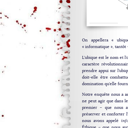
On appellera « ubiqu
« informatique », tantôt 
L’ubique est le nom et l’
caractère révolutionnai
prendre appui sur l’ubiq
doit-elle être combatt
domination qu’elle fourn
Notre enquête nous a am
ne peut agir que dans le
premier – que nous a
préserver et conforter l
nous avons appelé
inf
Éthique – que nous avo