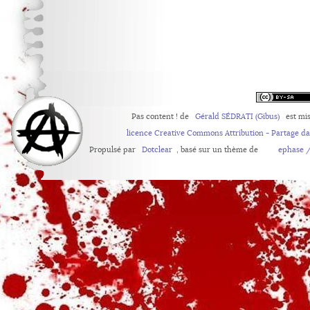
Pas content !
de
Gérald SÉDRATI (Gibus)
est mis
licence Creative Commons Attribution - Partage d
Propulsé par
Dotclear
, basé sur un thème de
ephase /